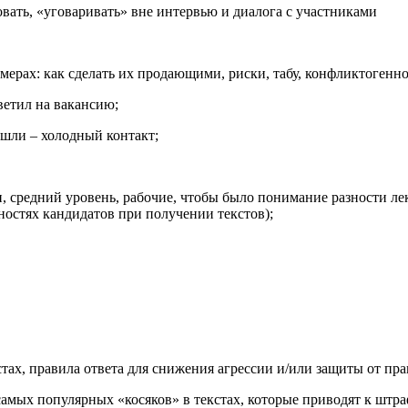
вать, «уговаривать» вне интервью и диалога с участниками
ерах: как сделать их продающими, риски, табу, конфликтогеннос
тветил на вакансию;
нашли – холодный контакт;
и, средний уровень, рабочие, чтобы было понимание разности ле
ностях кандидатов при получении текстов);
кстах, правила ответа для снижения агрессии и/или защиты от пр
 самых популярных «косяков» в текстах, которые приводят к штра