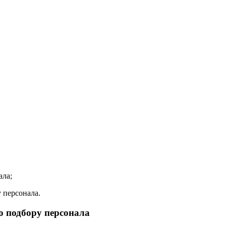
ала;
у персонала.
о подбору персонала