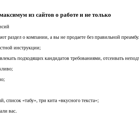
аксимум из сайтов о работе и не только
ансий
ют раздел о компании, а вы не продаете без правильной преамбу
остной инструкции;
влекать подходящих кандидатов требованиями, отсеивать неподх
жливо;
но;
й, список «табу», три кита «вкусного текста»;
али вас.