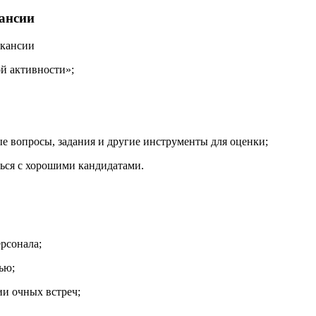
кансии
акансии
ой активности»;
ые вопросы, задания и другие инструменты для оценки;
ться с хорошими кандидатами.
рсонала;
ью;
ии очных встреч;