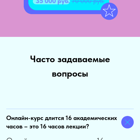
35 000 руб.
70 000 руб.
Часто задаваемые
вопросы
Онлайн-курс длится 16 академических
часов – это 16 часов лекции?
HR-конфликтолог
35 000 руб.
70 000 руб.