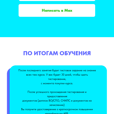
Написать в Max
ПО ИТОГАМ ОБУЧЕНИЯ
После последнего занятия будет тестовое задание на знание
всех тем курса. У вас будет 30 дней, чтобы сдать
тестирование,
с момента покупки курса.
После успешного прохождения тестирования и
предоставления
документов (диплом ВО/СПО, СНИЛС и документов на
зачисление)
Вы получите удостоверение о краткосрочном повышении
квалификации АРБ.